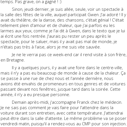
temps. Pas grave, on a gagné ! :)
Sinon, jeudi dernier, je suis allée, seule, voir un spectacle à
la salle des fêtes de la ville, auquel participait Gwen. J'ai adoré ! Il y
avait du théâtre, de la danse, des chansons, c'était génial ! C'était
tellement plein d'amour et de chaleur, que j'ai parfois eu les
larmes aux yeux, comme je l'ai dit à Gwen, dans le texto que je lui
ai écrit une fois rentrée. J'aurais pu rester un peu après le
spectacle, pour le saluer, mais il y avait pas mal de monde, je
n'étais pas très à l'aise, alors je me suis vite sauvée.
Je ne le verrai pas ce week-end car il rend visite à son frère,
en Bretagne.
Il y a quelques jours, il y avait une foire dans le centre-ville,
mais il n'y a pas eu beaucoup de monde à cause de la chaleur. Ça
se passe à une rue de chez nous et l'année dernière, nous
avions été envahis de promeneurs en tous genres et de voitures
passant devant nos fenêtres, jusque tard dans la soirée. Cette
année, il n'y a eu presque personne.
Demain après-midi, j'accompagne Franck chez le médecin.
Je ne sais pas comment je vais faire pour l'attendre dans la
voiture durant son entretien, avec cette température. J'attendrai
peut-être dans la salle d'attente. Le même problème va se poser
vendredi matin, puisqu'il a rendez-vous au CMP pour son injection.