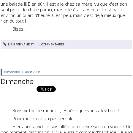
une balade !!! Bien sûr, il est allé chez sa mère, vu que c'est son
seul point de chute par ici, mais elle était absente. Il est parti
environ un quart d'heure. C'est peu, mais c'est déjà mieux que
rien du tout !
Bises !
LIEN PERMANENT
4
COMMENTAIRES
dimanche 02
août 2026
Dimanche
Bonsoir tout le monde ! J'espère que vous allez bien !
Pour moi, ça ne va pas terrible.
Hier après-midi, je suis allée seule voir Gwen en voiture. Un
bon moment, discussion, Trivial Pursuit comme d'habitude. Quand