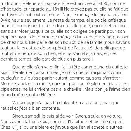
midi, donc, Hélène est passée. Elle est arrivée à 14h30, comme
d'habitude, et repartie à... 18h !!! Ne croyez pas qu'elle ne fait que
nettoyer durant tout ce temps. Non, le ménage lui prend environ
3/4 d'heure seulement. Le reste du temps, elle boit le café (que
nous lui proposons), et elle discute, elle parle, encore et encore,
sans s'arrêter jusqu'à ce qu'elle soit obligée de partir pour son
emploi suivant de femme de ménage dans des bureaux, pas loin
de chez nous. Elle parle de son boulot, de sa famille (nous savons
tout sur la prostate de son père), de l'actualité, de politique, de
tout et de rien, de son chien, elle ne s'arrête jamais, et, ces
derniers temps, elle part de plus en plus tard !
Quand elle s'en va enfin, j'ai la tête comme une citrouille, je
suis littéralement assommée. Je crois que je n'ai jamais connu
quelqu'un qui puisse parler autant, comme ça, sans s'arrêter !
Même Franck et sa mère, qui sont pourtant également de vraies
pipelettes, ne lui arrivent pas à la cheville ! Mais bon, je l'aime bien
quand même, notre Hélène.
Vendredi, je n'ai pas bu d'alcool. Ça a été dur, mais j'ai
réussi et j'étais bien contente.
Sinon, samedi, je suis allée voir Gwen, seule, en voiture.
Nous avons fait un
Trivial
, comme d'habitude et discuté un peu.
Chez lui, j'ai bu une bière et j'avoue que j'en ai acheté d'autres