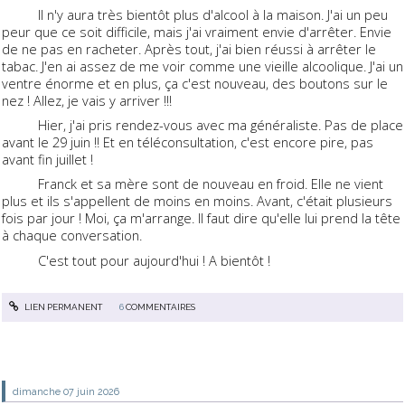
Il n'y aura très bientôt plus d'alcool à la maison. J'ai un peu
peur que ce soit difficile, mais j'ai vraiment envie d'arrêter. Envie
de ne pas en racheter. Après tout, j'ai bien réussi à arrêter le
tabac. J'en ai assez de me voir comme une vieille alcoolique. J'ai un
ventre énorme et en plus, ça c'est nouveau, des boutons sur le
nez ! Allez, je vais y arriver !!!
Hier, j'ai pris rendez-vous avec ma généraliste. Pas de place
avant le 29 juin !! Et en téléconsultation, c'est encore pire, pas
avant fin juillet !
Franck et sa mère sont de nouveau en froid. Elle ne vient
plus et ils s'appellent de moins en moins. Avant, c'était plusieurs
fois par jour ! Moi, ça m'arrange. Il faut dire qu'elle lui prend la tête
à chaque conversation.
C'est tout pour aujourd'hui ! A bientôt !
LIEN PERMANENT
6
COMMENTAIRES
dimanche 07
juin 2026