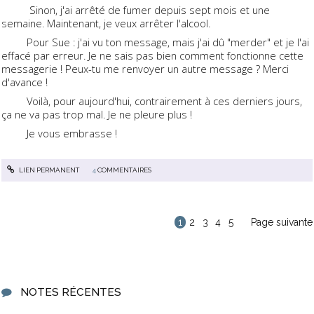
Sinon, j'ai arrêté de fumer depuis sept mois et une
semaine. Maintenant, je veux arrêter l'alcool.
Pour Sue : j'ai vu ton message, mais j'ai dû "merder" et je l'ai
effacé par erreur. Je ne sais pas bien comment fonctionne cette
messagerie ! Peux-tu me renvoyer un autre message ? Merci
d'avance !
Voilà, pour aujourd'hui, contrairement à ces derniers jours,
ça ne va pas trop mal. Je ne pleure plus !
Je vous embrasse !
LIEN PERMANENT
4
COMMENTAIRES
1
2
3
4
5
Page suivante
NOTES RÉCENTES