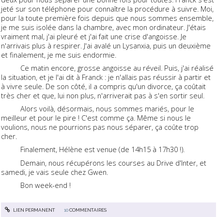
jeté sur son téléphone pour connaître la procédure à suivre. Moi,
pour la toute première fois depuis que nous sommes ensemble,
je me suis isolée dans la chambre, avec mon ordinateur. J'étais
vraiment mal, j'ai pleuré et j'ai fait une crise d'angoisse. Je
n'arrivais plus à respirer. J'ai avalé un Lysanxia, puis un deuxième
et finalement, je me suis endormie.
Ce matin encore, grosse angoisse au réveil. Puis, j'ai réalisé
la situation, et je l'ai dit à Franck : je n'allais pas réussir à partir et
à vivre seule. De son côté, il a compris qu'un divorce, ça coûtait
très cher et que, lui non plus, n'arriverait pas à s'en sortir seul.
Alors voilà, désormais, nous sommes mariés, pour le
meilleur et pour le pire ! C'est comme ça. Même si nous le
voulions, nous ne pourrions pas nous séparer, ça coûte trop
cher.
Finalement, Hélène est venue (de 14h15 à 17h30 !).
Demain, nous récupérons les courses au Drive d'Inter, et
samedi, je vais seule chez Gwen.
Bon week-end !
LIEN PERMANENT
10
COMMENTAIRES