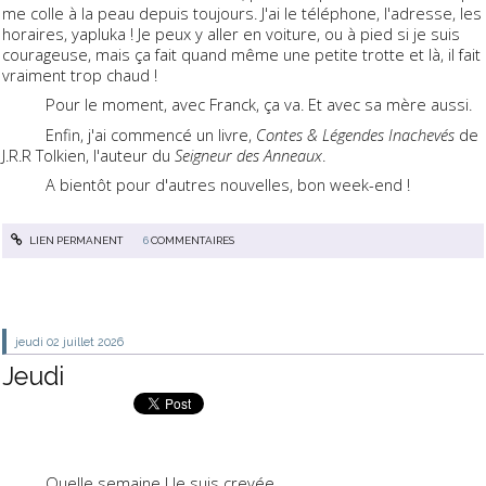
me colle à la peau depuis toujours. J'ai le téléphone, l'adresse, les
horaires, yapluka ! Je peux y aller en voiture, ou à pied si je suis
courageuse, mais ça fait quand même une petite trotte et là, il fait
vraiment trop chaud !
Pour le moment, avec Franck, ça va. Et avec sa mère aussi.
Enfin, j'ai commencé un livre,
Contes & Légendes Inachevés
de
J.R.R Tolkien, l'auteur du
Seigneur des Anneaux
.
A bientôt pour d'autres nouvelles, bon week-end !
LIEN PERMANENT
6
COMMENTAIRES
jeudi 02
juillet 2026
Jeudi
Quelle semaine ! Je suis crevée.