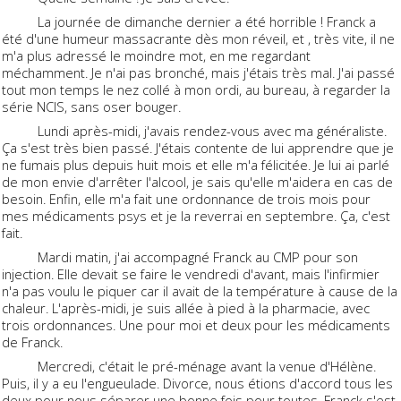
La journée de dimanche dernier a été horrible ! Franck a
été d'une humeur massacrante dès mon réveil, et , très vite, il ne
m'a plus adressé le moindre mot, en me regardant
méchamment. Je n'ai pas bronché, mais j'étais très mal. J'ai passé
tout mon temps le nez collé à mon ordi, au bureau, à regarder la
série NCIS, sans oser bouger.
Lundi après-midi, j'avais rendez-vous avec ma généraliste.
Ça s'est très bien passé. J'étais contente de lui apprendre que je
ne fumais plus depuis huit mois et elle m'a félicitée. Je lui ai parlé
de mon envie d'arrêter l'alcool, je sais qu'elle m'aidera en cas de
besoin. Enfin, elle m'a fait une ordonnance de trois mois pour
mes médicaments psys et je la reverrai en septembre. Ça, c'est
fait.
Mardi matin, j'ai accompagné Franck au CMP pour son
injection. Elle devait se faire le vendredi d'avant, mais l'infirmier
n'a pas voulu le piquer car il avait de la température à cause de la
chaleur. L'après-midi, je suis allée à pied à la pharmacie, avec
trois ordonnances. Une pour moi et deux pour les médicaments
de Franck.
Mercredi, c'était le pré-ménage avant la venue d'Hélène.
Puis, il y a eu l'engueulade. Divorce, nous étions d'accord tous les
deux pour nous séparer une bonne fois pour toutes. Franck s'est