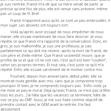
je suis rentrée, Franck m'a dit que sa mère venait de partir. Je
précise qu'une fois de plus, elle est venue sans prévenir, même
pas un coup de fil. Bref.
Franck m'apprend aussi qu'ils se sont un peu embrouillés. A
mon sujet. Les absents ont toujours tort.
Voilà qu'après avoir essayé de nous empêcher de nous
marier, elle essaie maintenant de nous faire divorcer. Je vous
répète ce que Franck m'a rapporté de la conversation. Donc, en
gros, je suis malhonnête, je suis une profiteuse, je sais
parfaitement ce qui doit me revenir, après la mort de Franck, de
son père et d'elle-même. Que Franck va bientôt mourir, que je
profite de lui et que s'il ne voit rien, c'est qu'il est bien "couillon",
selon ses propres termes. Et tout cela, c'est juste ce qu'il m'a
répété. Enfin, elle essaie carrément de le monter contre moi.
Pourtant, depuis mon anniversaire, début juillet, elle se
montrait toute gentille avec moi, sans que je comprenne trop
pourquoi. Et bien, je ne comprends toujours pas. Enfin, voilà, ça
me mine un peu le moral. Déjà qu'avec Franck, ce n'est pas la fête
tous les jours... J'ai hâte que les vacances se terminent, hâte de
voir ce psy au CMP. Aussi, je me suis fixée comme objectif de
prendre contact avec le GEM avant la rentrée. Il le faut
absolument.