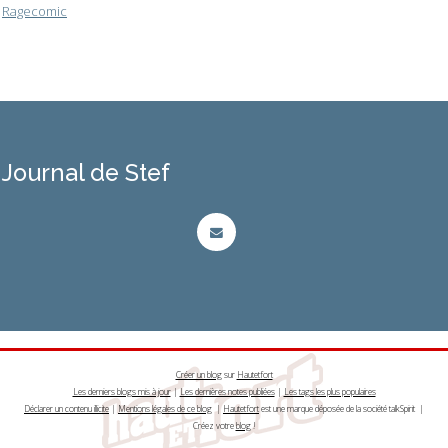
Ragecomic
Journal de Stef
Créer un blog
sur
Hautetfort
Les derniers blogs mis à jour
|
Les dernières notes publiées
|
Les tags les plus populaires
Déclarer un contenu illicite
|
Mentions légales de ce blog
|
Hautetfort
est une marque déposée de la société talkSpirit |
Créez votre
blog
!