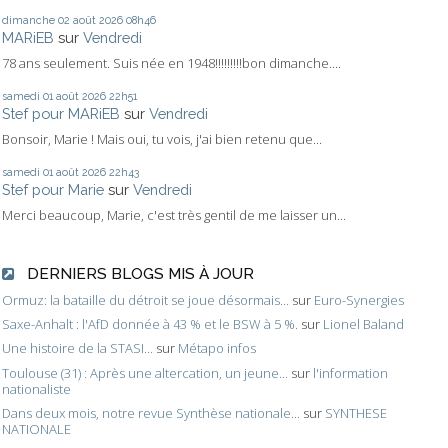
dimanche 02
août 2026
08h46
MARiEB
sur
Vendredi
78 ans seulement. Suis née en 1948!!!!!!!!!bon dimanche....
samedi 01
août 2026
22h51
Stef pour MARiEB
sur
Vendredi
Bonsoir, Marie ! Mais oui, tu vois, j'ai bien retenu que...
samedi 01
août 2026
22h43
Stef pour Marie
sur
Vendredi
Merci beaucoup, Marie, c'est très gentil de me laisser un...
DERNIERS BLOGS MIS À JOUR
Ormuz: la bataille du détroit se joue désormais...
sur
Euro-Synergies
Saxe-Anhalt : l'AfD donnée à 43 % et le BSW à 5 %.
sur
Lionel Baland
Une histoire de la STASI...
sur
Métapo infos
Toulouse (31) : Après une altercation, un jeune...
sur
l'information
nationaliste
Dans deux mois, notre revue Synthèse nationale...
sur
SYNTHESE
NATIONALE